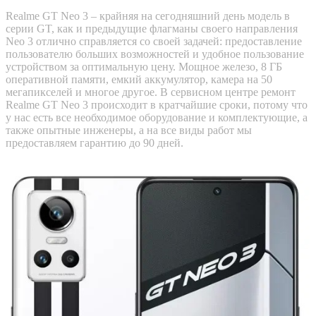
Realme GT Neo 3 – крайняя на сегодняшний день модель в
серии GT, как и предыдущие флагманы своего направления
Neo 3 отлично справляется со своей задачей: предоставление
пользователю больших возможностей и удобное пользование
устройством за оптимальную цену. Мощное железо, 8 ГБ
оперативной памяти, емкий аккумулятор, камера на 50
мегапикселей и многое другое. В сервисном центре ремонт
Realme GT Neo 3 происходит в кратчайшие сроки, потому что
у нас есть все необходимое оборудование и комплектующие, а
также опытные инженеры, а на все виды работ мы
предоставляем гарантию до 90 дней.