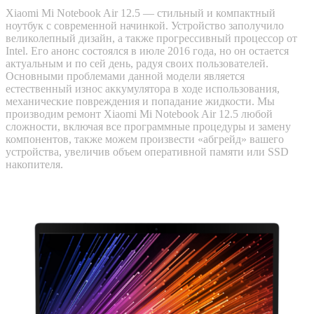
Xiaomi Mi Notebook Air 12.5 — стильный и компактный
ноутбук с современной начинкой. Устройство заполучило
великолепный дизайн, а также прогрессивный процессор от
Intel. Его анонс состоялся в июле 2016 года, но он остается
актуальным и по сей день, радуя своих пользователей.
Основными проблемами данной модели является
естественный износ аккумулятора в ходе использования,
механические повреждения и попадание жидкости. Мы
производим ремонт Xiaomi Mi Notebook Air 12.5 любой
сложности, включая все программные процедуры и замену
компонентов, также можем произвести «абгрейд» вашего
устройства, увеличив объем оперативной памяти или SSD
накопителя.