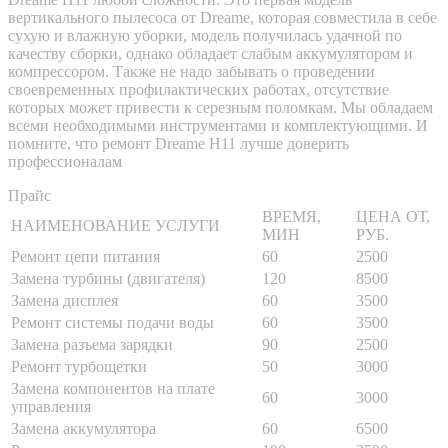
вертикального пылесоса от Dreame, которая совместила в себе
сухую и влажную уборки, модель получилась удачной по
качеству сборки, однако обладает слабым аккумулятором и
компрессором. Также не надо забывать о проведении
своевременных профилактических работах, отсутствие
которых может привести к серезным поломкам. Мы обладаем
всеми необходимыми инструментами и комплектующими. И
помните, что ремонт Dreame H11 лучше доверить
профессионалам
Прайс
ВРЕМЯ,
ЦЕНА ОТ,
НАИМЕНОВАНИЕ УСЛУГИ
МИН
РУБ.
Ремонт цепи питания
60
2500
Замена турбины (двигателя)
120
8500
Замена дисплея
60
3500
Ремонт системы подачи воды
60
3500
Замена разъема зарядки
90
2500
Ремонт турбощетки
50
3000
Замена компонентов на плате
60
3000
управления
Замена аккумулятора
60
6500