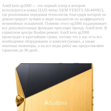
Astell kern sp2000 — это первый плеер в котором
используются новые ЦАП-чипы AKM VERITA AK4499EQ,
где реализована передовая технология, благодаря которой он
демонстрирует лучшие в мире показатели по коэффициенту
нелинейных искажений. Помимо этого sp2000 поддерживает
все дополнительные функции присущие бренду Astell kern. В
сервисном центре Realme ремонт Astell kern sp2000
происходит в кратчайшие сроки, потому что у нас есть все
необходимое оборудование и комплектующие, а также
опытные инженеры, а на все виды работ мы предоставляем
гарантию до 90 дней.