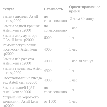
Ориентировочное
Услуга
Стоимость
время
Замена дисплея Astell
по
2 часа 30 минут
kern sp2000
согласованию
Замена задней крышки
по
1 час
Astell kern sp2000
согласованию
Замена аккумулятора
6000
1 час
CAstell kern sp2000
Ремонт регулировки
громкости Astell kern
4000
1 час
sp2000
Замена usb разъема
4000
1 час 30 минут
Astell kern sp2000
Замена гнезда aux Astell
4500
1 час
kern sp2000
Восстановление гнезда
4000
1 час
aux Astell kern sp2000
Замена задней ЦАП
по
1 час
Astell kern sp2000
согласованию
Устранение короткого
замыкания Astell kern
от 1500
1 час
sp2000