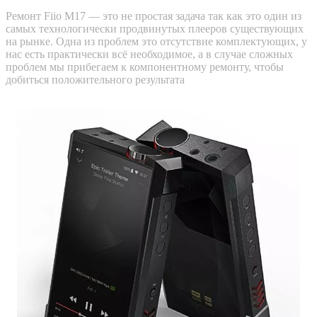
Ремонт Fiio M17 — это не простая задача так как это один из
самых технологически продвинутых плееров существующих
на рынке. Одна из проблем это отсутствие комплектующих, у
нас есть практически всё необходимое, а в случае сложных
проблем мы прибегаем к компонентному ремонту, чтобы
добиться положительного результата