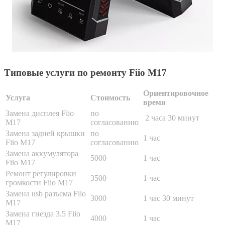
Типовые услуги по ремонту Fiio M17
Ориентировочное
Услуга
Стоимость
время
Замена дисплея Fiio
по
2 часа 30 минут
M17
согласованию
Замена задней крышки
по
1 час
Fiio M17
согласованию
Замена аккумулятора
5000
1 час
Fiio M17
Ремонт регулировки
3500
1 час
громкости Fiio M17
Замена usb разъема Fiio
3000
1 час 30 минут
M17
Замена гнезда 3.5 Fiio
4000
1 час
M17