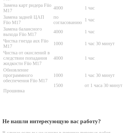
Замена карт ридера Fiio
4000
1 час
M17
Замена задней ЦАП
по
1 час
Fiio M17
согласованию
Замена балансного
4000
1 час
выхода Fiio M17
Чистка гнезда aux Fiio
1000
1 час 30 минут
M17
Чистка от окислений в
следствии попадания
4000
1 час
жидкости Fiio M17
Обновление
программного
1000
1 час 30 минут
обеспечения Fiio M17
1500
от 1 часа 30 минут
Прошивка
Не нашли интересующую вас работу?
В случае если вы не нашли в перечне типовых работ