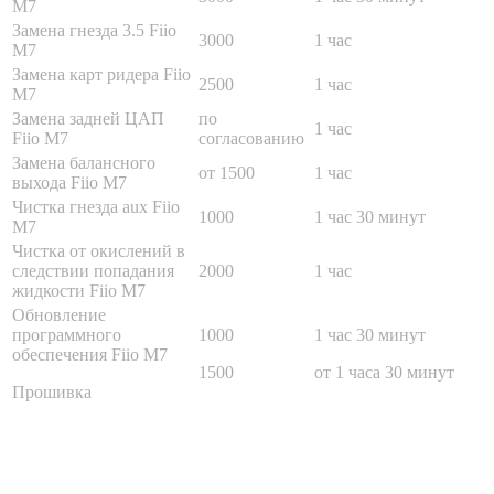
M7
Замена гнезда 3.5 Fiio
3000
1 час
M7
Замена карт ридера Fiio
2500
1 час
M7
Замена задней ЦАП
по
1 час
Fiio M7
согласованию
Замена балансного
от 1500
1 час
выхода Fiio M7
Чистка гнезда aux Fiio
1000
1 час 30 минут
M7
Чистка от окислений в
следствии попадания
2000
1 час
жидкости Fiio M7
Обновление
программного
1000
1 час 30 минут
обеспечения Fiio M7
1500
от 1 часа 30 минут
Прошивка