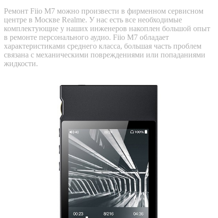
Ремонт Fiio M7 можно произвести в фирменном сервисном
центре в Москве Realme. У нас есть все необходимые
комплектующие у наших инженеров накоплен большой опыт
в ремонте персонального аудио. Fiio M7 обладает
характеристиками среднего класса, большая часть проблем
связана с механическими повреждениями или попаданиями
жидкости.