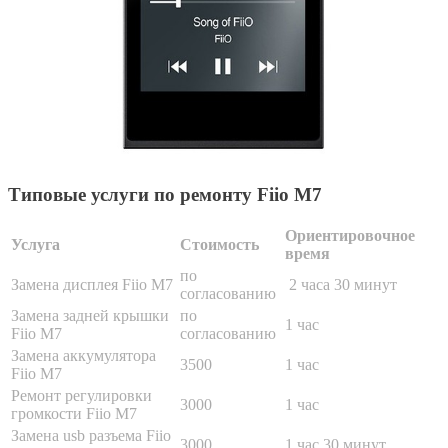
Типовые услуги по ремонту Fiio M7
Ориентировочное
Услуга
Стоимость
время
по
Замена дисплея Fiio M7
2 часа 30 минут
согласованию
Замена задней крышки
по
1 час
Fiio M7
согласованию
Замена аккумулятора
3500
1 час
Fiio M7
Ремонт регулировки
3000
1 час
громкости Fiio M7
Замена usb разъема Fiio
3000
1 час 30 минут