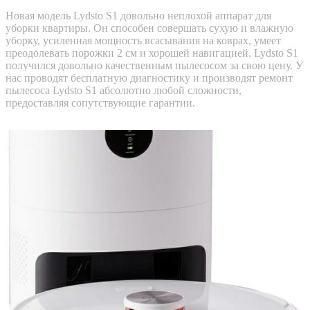
Новая модель Lydsto S1 довольно неплохой аппарат для
уборки квартиры. Он способен совершать сухую и влажную
уборку, усиленная мощность всасывания на коврах, умеет
преодолевать порожки 2 см и хорошей навигацией. Lydsto S1
получился довольно качественным пылесосом за свою цену. У
нас проводят бесплатную диагностику и производят ремонт
пылесоса Lydsto S1 абсолютно любой сложности,
предоставляя сопутствующие гарантии.