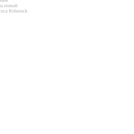
вным
на новый
соса Roborock