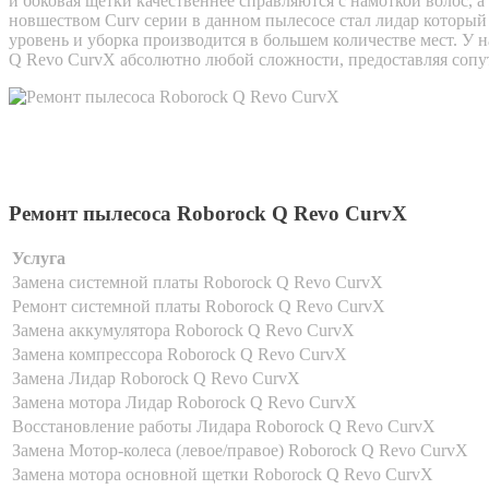
и боковая щетки качественнее справляются с намоткой волос, 
новшеством Curv серии в данном пылесосе стал лидар который 
уровень и уборка производится в большем количестве мест. У 
Q Revo CurvX абсолютно любой сложности, предоставляя сопу
Ремонт пылесоса Roborock Q Revo CurvX
Услуга
Замена системной платы Roborock Q Revo CurvX
Ремонт системной платы Roborock Q Revo CurvX
Замена аккумулятора Roborock Q Revo CurvX
Замена компрессора Roborock Q Revo CurvX
Замена Лидар Roborock Q Revo CurvX
Замена мотора Лидар Roborock Q Revo CurvX
Восстановление работы Лидара Roborock Q Revo CurvX
Замена Мотор-колеса (левое/правое) Roborock Q Revo CurvX
Замена мотора основной щетки Roborock Q Revo CurvX