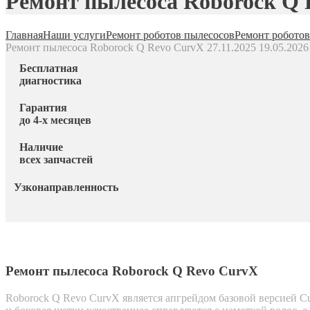
Ремонт пылесоса Roborock Q
Главная
Наши услуги
Ремонт роботов пылесосов
Ремонт роботов
Ремонт пылесоса Roborock Q Revo CurvX
27.11.2025
19.05.2026
Бесплатная
диагностика
Гарантия
до 4-х месяцев
Наличие
всех запчастей
Узконаправленность
Ремонт пылесоса Roborock Q Revo CurvX
Roborock Q Revo CurvX является апгрейдом базовой версией C