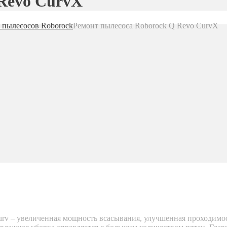
 Revo CurvX
 пылесосов Roborock
Ремонт пылесоса Roborock Q Revo CurvX
urv – увеличенная мощность всасывания, улучшенная проходимос