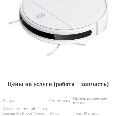
Цены на услуги (работа + запчасть)
Ориентировочное
Услуга
Стоимость
время
Замена системной платы
Xiaomi Mi Robot Vacuum
10000
1 час 30 минут