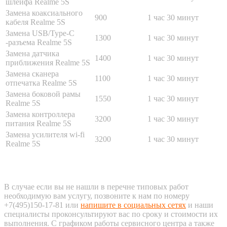
шлейфа Realme 5S
Замена коаксиального
900
1 час 30 минут
кабеля Realme 5S
Замена USB/Type-C
1300
1 час 30 минут
-разъема Realme 5S
Замена датчика
1400
1 час 30 минут
приближения Realme 5S
Замена сканера
1100
1 час 30 минут
отпечатка Realme 5S
Замена боковой рамы
1550
1 час 30 минут
Realme 5S
Замена контроллера
3200
1 час 30 минут
питания Realme 5S
Замена усилителя wi-fi
3200
1 час 30 минут
Realme 5S
В случае если вы не нашли в перечне типовых работ
необходимую вам услугу, позвоните к нам по номеру
+7(495)150-17-81 или
напишите в социальных сетях
и наши
специалисты проконсультируют вас по сроку и стоимости их
выполнения. С графиком работы сервисного центра а также