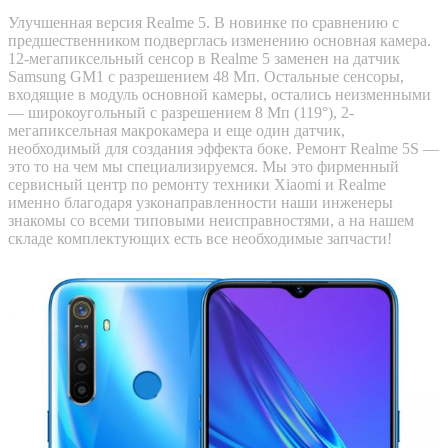
Улучшенная версия Realme 5. В новинке по сравнению с
предшественником подверглась изменению основная камера.
12-мегапиксельный сенсор в Realme 5 заменен на датчик
Samsung GM1 с разрешением 48 Мп. Остальные сенсоры,
входящие в модуль основной камеры, остались неизменными
— широкоугольный с разрешением 8 Мп (119°), 2-
мегапиксельная макрокамера и еще один датчик,
необходимый для создания эффекта боке. Ремонт Realme 5S —
это то на чем мы специализируемся. Мы это фирменный
сервисный центр по ремонту техники Xiaomi и Realme
именно благодаря узконаправленности наши инженеры
знакомы со всеми типовыми неисправностями, а на нашем
складе комплектующих есть все необходимые запчасти!