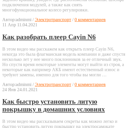
подключения модулей, а также как снять
многофункциональное колесо регулировки.
Автор:
adminmi
/
Электротранспорт
/
0 комментариев
11
Апр
11.04.2021
Как разобрать плеер Cayin N6
В этом видео мы расскажем как открыть плеер Cayin N6,
некогда это была флагманская модель компании и даже спустя
несколько лет у нее много поклонников за ее отличный звук.
Но спустя время некоторые элементы могут выйти из строя, а
некоторые как например АКБ имеют естественный износ и
требуют замены, именно для того чтобы вы могли …
Автор:
adminmi
/
Электротранспорт
/
0 комментариев
24
Янв
24.01.2021
Как быстро установить литую
покрышку в домашних условиях
В этом видео мы рассказываем секреты как можно легко и
быстро установить литую покрышку на электросамокате