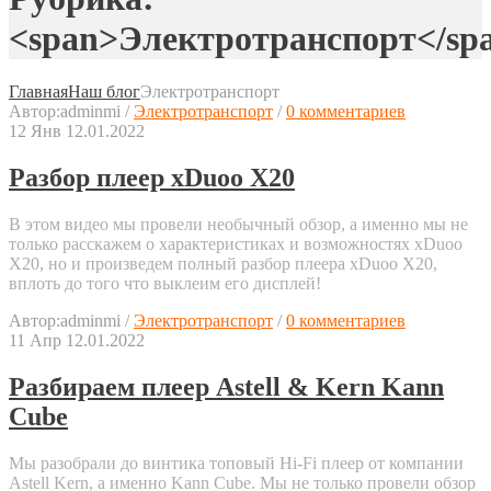
<span>Электротранспорт</sp
Главная
Наш блог
Электротранспорт
Автор:
adminmi
/
Электротранспорт
/
0 комментариев
12
Янв
12.01.2022
Разбор плеер xDuoo X20
В этом видео мы провели необычный обзор, а именно мы не
только расскажем о характеристиках и возможностях xDuoo
X20, но и произведем полный разбор плеера xDuoo X20,
вплоть до того что выклеим его дисплей!
Автор:
adminmi
/
Электротранспорт
/
0 комментариев
11
Апр
12.01.2022
Разбираем плеер Astell & Kern Kann
Cube
Мы разобрали до винтика топовый Hi-Fi плеер от компании
Astell Kern, а именно Kann Cube. Мы не только провели обзор