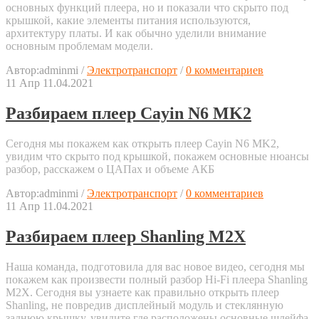
основных функций плеера, но и показали что скрыто под
крышкой, какие элементы питания используются,
архитектуру платы. И как обычно уделили внимание
основным проблемам модели.
Автор:
adminmi
/
Электротранспорт
/
0 комментариев
11
Апр
11.04.2021
Разбираем плеер Cayin N6 MK2
Сегодня мы покажем как открыть плеер Cayin N6 MK2,
увидим что скрыто под крышкой, покажем основные нюансы
разбор, расскажем о ЦАПах и объеме АКБ
Автор:
adminmi
/
Электротранспорт
/
0 комментариев
11
Апр
11.04.2021
Разбираем плеер Shanling M2X
Наша команда, подготовила для вас новое видео, сегодня мы
покажем как произвести полный разбор Hi-Fi плеера Shanling
M2X. Сегодня вы узнаете как правильно открыть плеер
Shanling, не повредив дисплейный модуль и стеклянную
заднюю крышку, увидите где расположены основные шлейфа