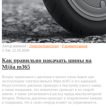
Автор:
adminmi
/
Электротранспорт
/
0 комментариев
3
Авг
22.10.2020
Как правильно накачать шины на
Mijia m365
Вопрос правильного давления в шинах очень важен при
эксплуатации электросамоката Mijia m365 и его вариаций.
Недостаточное давление приводит к быстрому износу камер,
а также покрышек, что неминуемо приведет к их скорой
замене, а также увеличивается расход заряда аккумуляторной
батареи. Избыток давления приводит к искривлению камеры
и покрышки, что в свою очередь влияет на управляемость