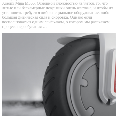
Xiaomi Mijia M365. Основной сложностью является, то, что
литые или бескамерные покрышки очень жесткие, и чтобы их
установить требуется либо специальное оборудование, либо
большая физическая сила и сноровка. Однако если
воспользоваться одним лайфхаком, о котором мы расскажем,
процесс переобувания …