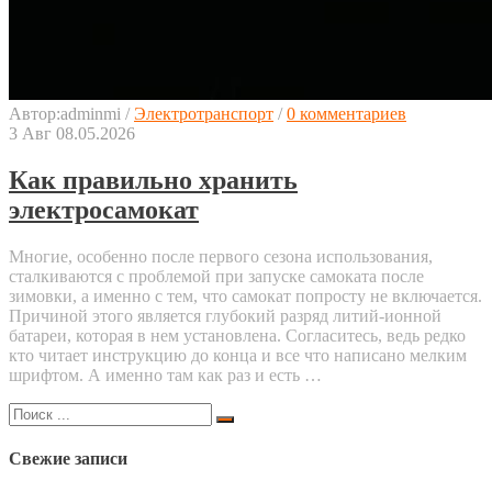
Автор:
adminmi
/
Электротранспорт
/
0 комментариев
3
Авг
08.05.2026
Как правильно хранить
электросамокат
Многие, особенно после первого сезона использования,
сталкиваются с проблемой при запуске самоката после
зимовки, а именно с тем, что самокат попросту не включается.
Причиной этого является глубокий разряд литий-ионной
батареи, которая в нем установлена. Согласитесь, ведь редко
кто читает инструкцию до конца и все что написано мелким
шрифтом. А именно там как раз и есть …
Поиск
для:
Свежие записи