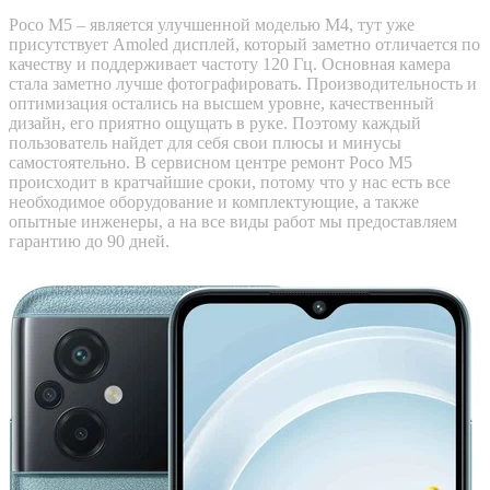
Poco M5 – является улучшенной моделью M4, тут уже
присутствует Amoled дисплей, который заметно отличается по
качеству и поддерживает частоту 120 Гц. Основная камера
стала заметно лучше фотографировать. Производительность и
оптимизация остались на высшем уровне, качественный
дизайн, его приятно ощущать в руке. Поэтому каждый
пользователь найдет для себя свои плюсы и минусы
самостоятельно. В сервисном центре ремонт Poco M5
происходит в кратчайшие сроки, потому что у нас есть все
необходимое оборудование и комплектующие, а также
опытные инженеры, а на все виды работ мы предоставляем
гарантию до 90 дней.