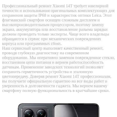
Профессиональный ремонт Xiaomi 14T требует ювелирной
точности и использования оригинальных комплектующих для
сохранения защиты IP68 и характеристик оптики Leica. Этот
флагманский смартфон оснащен сложным дисплеем и
высокопроизводительным процессором, поэтому замену
экрана, аккумулятора или восстановление разъема зарядки
должны проводить только эксперты. Чаще всего владельцы
обращаются в сервис при механических повреждениях
корпуса или программных сбоях.
Наш сервисный центр выполняет качественный ремонт,
проводя глубокую диагностику на современном
оборудовании. Мы оперативно заменим поврежденное стекло,
восстановим цепи питания и вернем работоспособность
датчикам. Применение заводских технологий позволяет
сохранить герметичность устройства и эталонную
цветопередачу. Доверяя ремонт Xiaomi 14T профессионалам,
вы получаете официальную гарантию на все виды работ и
уверенность в долговечности гаджета. Мы вернем вашему
смартфону полную функциональность в кратчайшие сроки.